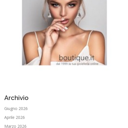
r
t
i
c
o
l
i
Archivio
Giugno 2026
Aprile 2026
Marzo 2026