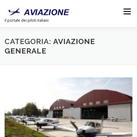
Passa
al
Menu
contenuto
il portale dei piloti italiani
CHI SIAMO
PUBBLICITÀ
LINK
DOSSIER
CATEGORIA:
AVIAZIONE
GENERALE