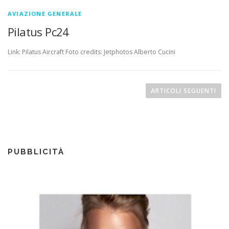
AVIAZIONE GENERALE
Pilatus Pc24
Link: Pilatus Aircraft Foto credits: Jetphotos Alberto Cucini
N
a
ARTICOLI SEGUENTI
v
i
g
a
PUBBLICITÀ
z
i
o
n
e
a