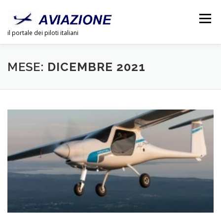
Passa
al
Menu
contenuto
il portale dei piloti italiani
CHI SIAMO
PUBBLICITÀ
LINK
DOSSIER
MESE:
DICEMBRE 2021