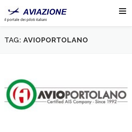
Passa
al
Menu
contenuto
il portale dei piloti italiani
CHI SIAMO
PUBBLICITÀ
LINK
DOSSIER
TAG:
AVIOPORTOLANO