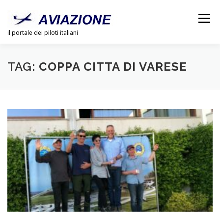
Passa
al
Menu
contenuto
il portale dei piloti italiani
CHI SIAMO
PUBBLICITÀ
LINK
DOSSIER
TAG:
COPPA CITTA DI VARESE