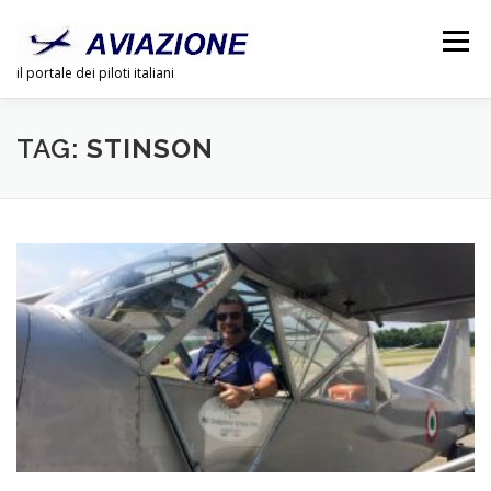
Passa
al
Menu
contenuto
il portale dei piloti italiani
CHI SIAMO
PUBBLICITÀ
LINK
DOSSIER
TAG:
STINSON