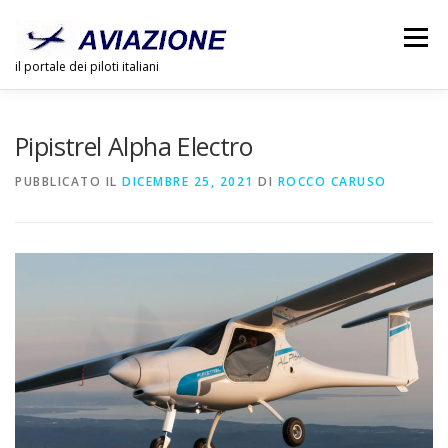
Passa
al
Menu
contenuto
il portale dei piloti italiani
CHI SIAMO
PUBBLICITÀ
LINK
DOSSIER
Pipistrel Alpha Electro
PUBBLICATO IL
DICEMBRE 25, 2021
DI
ROCCO CARUSO