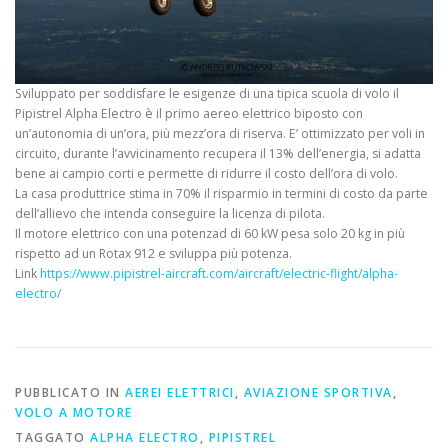
Sviluppato per soddisfare le esigenze di una tipica scuola di volo il
Pipistrel Alpha Electro è il primo aereo elettrico biposto con
un’autonomia di un’ora, più mezz’ora di riserva. E’ ottimizzato per voli in
circuito, durante l’avvicinamento recupera il 13% dell’energia, si adatta
bene ai campio corti e permette di ridurre il costo dell’ora di volo.
La casa produttrice stima in 70% il risparmio in termini di costo da parte
dell’allievo che intenda conseguire la licenza di pilota.
Il motore elettrico con una potenzad di 60 kW pesa solo 20 kg in più
rispetto ad un Rotax 912 e sviluppa più potenza.
Link
https://www.pipistrel-aircraft.com/aircraft/electric-flight/alpha-
electro/
PUBBLICATO IN
AEREI ELETTRICI
,
AVIAZIONE SPORTIVA
,
VOLO A MOTORE
TAGGATO
ALPHA ELECTRO
,
PIPISTREL