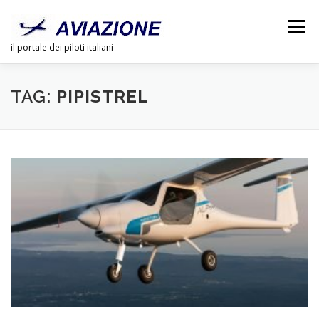
Passa
al
Menu
contenuto
il portale dei piloti italiani
CHI SIAMO
PUBBLICITÀ
LINK
DOSSIER
TAG:
PIPISTREL