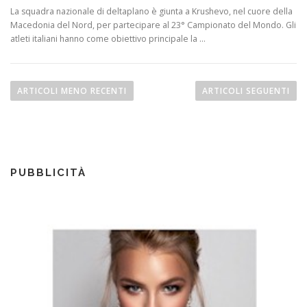
La squadra nazionale di deltaplano è giunta a Krushevo, nel cuore della
Macedonia del Nord, per partecipare al 23° Campionato del Mondo. Gli
atleti italiani hanno come obiettivo principale la …
N
a
ARTICOLI MENO RECENTI
ARTICOLI SEGUENTI
v
i
g
a
PUBBLICITÀ
z
i
o
n
e
a
r
t