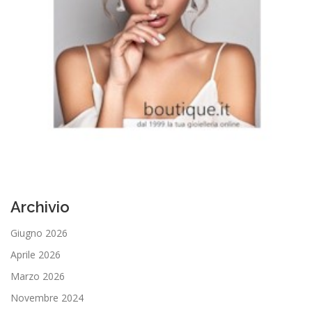
i
c
o
l
i
Archivio
Giugno 2026
Aprile 2026
Marzo 2026
Novembre 2024