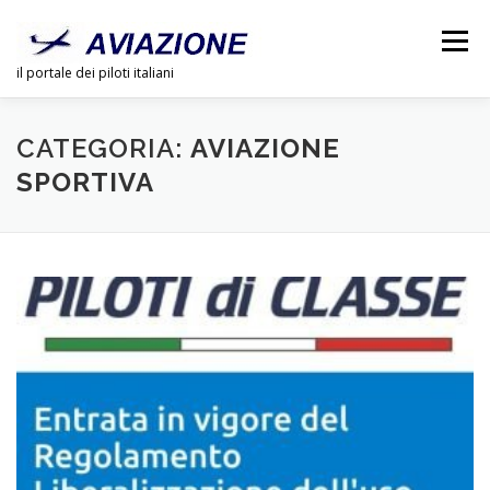
Passa
al
Menu
contenuto
il portale dei piloti italiani
CHI SIAMO
PUBBLICITÀ
LINK
DOSSIER
CATEGORIA:
AVIAZIONE
SPORTIVA